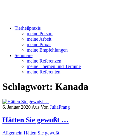
alternative medizin für tiere
JULIA PRANG
Tierheilpraxis
meine Person
meine Arbeit
meine Praxis
meine Empfehlungen
Seminare
meine Referenzen
meine Themen und Termine
meine Referenten
Schlagwort:
Kanada
6. Januar 2020
Aus
Von
JuliaPrang
Hätten Sie gewußt …
Allgemein
Hätten Sie gewußt