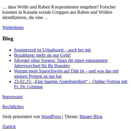
… dass Wölfe und Raben Kooperationen eingehen? Forscher
konnten in Kanada soziale Gruppen aus Raben und Wölfen
identifizieren, die eine…
Weiterlesen
Blog
Sommerzeit ist Urlaubszeit – auch bei mir
Bezahlung: mehr als nur Geld!
Silvester ohne Sorgen: Tipps für einen entspannten
Jahreswechsel für Ihr Haustier
Warum mein Sparschwein auf Diät ist – und was das mit
meinen Preisen zu tun hat
22.02.25: „Eine haarige Angelegenheit“ – Online-Vortrag mit
Fr. Dr. Grüning
Impressum
Rechtliches
Stolz präsentiert von
WordPress
|
Theme:
Master Blog
Zurück